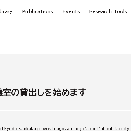
ibrary
Publications
Events
Research Tools
議室の貸出しを始めます
do-sankaku.provost.nagoya-u.ac.jp/about/about-facility