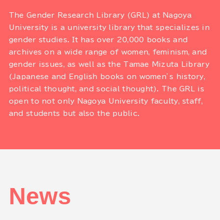
The Gender Research Library (GRL) at Nagoya
University is a university library that specializes in
gender studies. It has over 20,000 books and
archives on a wide range of women, feminism, and
gender issues, as well as the Tamae Mizuta Library
(Japanese and English books on women’s history,
political thought, and social thought). The GRL is
open to not only Nagoya University faculty, staff,
and students but also the public.
News