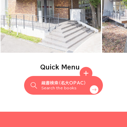
Quick Menu
蔵書検索（名大OPAC）
Search the books