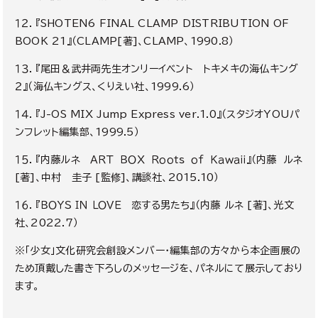
１２．『
SHOTEN6 FINAL CLAMP DISTRIBUTION OF
BOOK 21
』（CLAMP[著
]、
CLAMP、1990.8）
１３．『尾田＆武井両先生オンリーイベント トキメキの海仏キング
２』（海仏キングス、くりえい社、1999.6）
１４．『
J-OS MIX Jump Express ver.1.0
』（スタジオYOUパ
ンフレット編集部、1999.5）
１５．『内藤ルネ ＡＲＴ ＢＯＸ Ｒｏｏｔｓ ｏｆ Ｋａｗａｉｉ』（内藤 ルネ
[
著]、中村 圭子
[
監修
]、
講談社、
2015.10）
１６．『ＢＯＹＳ ＩＮ ＬＯＶＥ 恋する男たち』（内藤 ルネ
[
著
]、
光文
社、
2022.7）
※「少女」文化研究会創設メンバー・編集部の方々から本企画展の
ため頂戴した書き下ろしのメッセージを、パネルにて展示しており
ます。