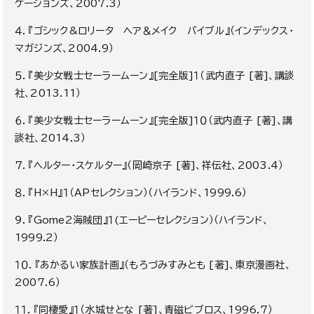
ケーションズ、
2007.3）
４．『ゴシック
&
ロリータ ヘア＆メイク バイブル』（インデックス・
マガジンズ、
2004.9）
５．『美少女戦士セーラームーン』
[
完全版
]
１（武内直子
[
著
]、
講談
社
、2013.11）
６．『美少女戦士セーラームーン』
[
完全版
]
１０（武内直子
[
著
]、
講
談社
、2014.3）
７．『ヘルター・スケルター』（岡崎京子
[
著
]、
祥伝社、
2003.4）
８．『
H
×
H
』１（
AP
セレクション）（ハイランド
、1999.6）
９．『
Gome2
海賊団』１
(
エーピーセレクション）
（
ハイランド、
1999.2）
１０．『あかるい家族計画』（もろづみすみとも
[
著
]、
東京漫画社、
2007.6）
１１．『同棲愛』１（水城せとな
[
著
]、
青磁ビブロス、
1996.7）