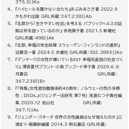
375.3||Ko
『ハイヒールを履かない女たち』あぶみあさき著
2022.9
かもがわ出版
GRL
所蔵：
367.238||Ab
『北欧から「生きやすい社会」を考える パブリックヘルスの証
拠は何を語っているのか』 赤地葉子著
2021.3
新曜社
GRL
所蔵：
498||Ak
『北欧、幸福の安全保障 スウェーデン・フィンランドの選択』
近藤浩一著
2024.5 水
曜社
GRL
所蔵：
302.3893||Ko
『デンマークの女性が輝いているわけ 幸福先進国の社会づく
り』 澤渡夏代ブラント・小島ブンゴード孝子著
2020.6 大
月
書店
GRL
所蔵：
367.238||Br
『「特集」女性差別撤廃条約
40
周年； ノルウェーの性の多様
性
; DSDs.』(
ジェンダー法研究 第
7
号
)
浅倉むつ子責任編
集
2020.12
信山社
GRL
所蔵：
367.1||As
『ジェンダー・クオータ 世界の女性議員はなぜ増えたのか』三
浦まり・衛藤幹編著
2014.3
明石書店
GRL
所蔵：