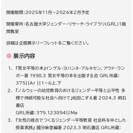
開催期間：2025年11月～2026年2月予定
開催場所：
名古屋大学ジェンダー・リサーチ・ライブラリ(GRL)1階
閲覧室
詳細は企画展示リーフレットをご覧ください。
●
展示内容
『男女平等の本』インゲル・ヨハンネ・アルネセン
,
アウド・ラン
ボー著
1998.3
男女平等の本を出版する会
GRL
所蔵：
375||Ar ||1～6
上
.
下
『ノルウェーの幼児教育のおけるジェンダー平等と公平性 多
様で持続可能な社会へ向けて』松田こずえ著
2024.3
明石
書店
GRL
所蔵：
379.123894||Ma
『女性の視点でつくるジェンダー平等教育 社会科を中とした
授業実践』 國分麻里編著
2023.3
明石書店
GRL
所蔵：