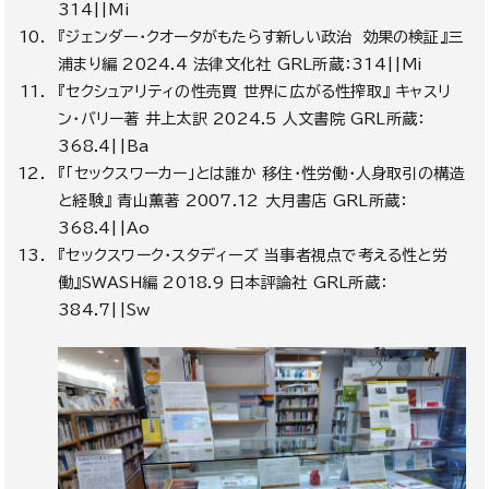
314||Mi
『ジェンダー・クオータがもたらす新しい政治 効果の検証』三
浦まり編
2024.4
法律文化社
GRL
所蔵：
314||Mi
『セクシュアリティの性売買 世界に広がる性搾取』 キャスリ
ン・バリー著 井上太訳
2024.5 人文
書院
GRL
所蔵：
368.4||Ba
『「セックスワーカー」とは誰か 移住・性労働・人身取引の構造
と経験』 青山薫著
2007.12 大月
書店
GRL
所蔵：
368.4||Ao
『セックスワーク・スタディーズ 当事者視点で考える性と労
働
』SWASH
編
2018.9 日
本評論社
GRL
所蔵：
384.7||Sw