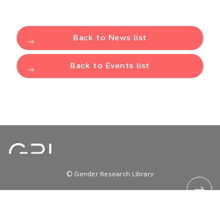
Back to News list
Back to Events list
© Gender Research Library
TOP