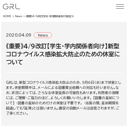
HOME
News
《重要》4/9改訂【学生・学内関係者向け】新型コロナウイルス感染拡大防止のための休室について
2020.04.09
News
《重要》4/9改訂【学生・学内関係者向け】新型
コロナウイルス感染拡大防止のための休室に
ついて
ＧＲＬは、新型コロナウイルス感染拡大防止のため、5月6日（水）まで休室とし
ます。休室期間中は、メールによる図書貸出依頼への対応も行いません。な
お、状況によっては、さらなる休室延長の可能性もあります。利用者の皆様
には、ご理解・ご協力のほど、よろしくお願いいたします。 【図書の返却につ
いて】 ・図書の返却のためだけの来室は不要です。 ・当面の間、返却期限を
超過しても「延滞」とは扱いません。督促の自動メールは送信されますが、ご
了承ください。